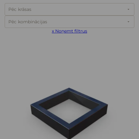
Pēc krāsas
arrow_drop_down
Pēc kombinācijas
arrow_drop_down
x Noņemt filtrus