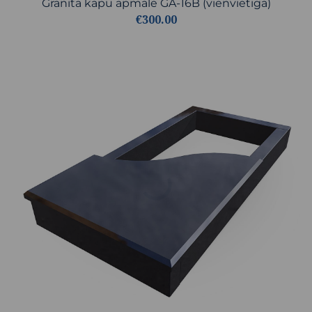
Granīta kapu apmale GA-16B (vienvietīga)
€300.00