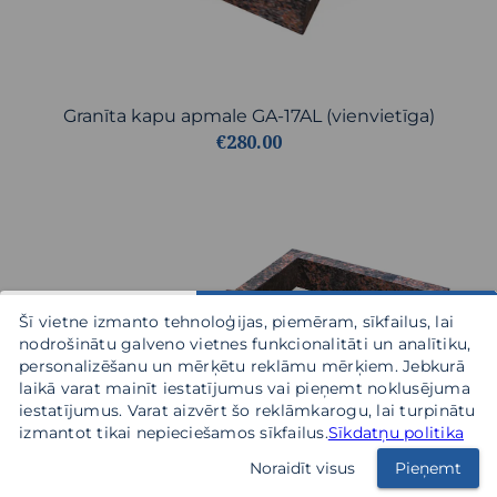
Granīta kapu apmale GA-17AL (vienvietīga)
€280.00
Šī vietne izmanto tehnoloģijas, piemēram, sīkfailus, lai
nodrošinātu galveno vietnes funkcionalitāti un analītiku,
personalizēšanu un mērķētu reklāmu mērķiem. Jebkurā
laikā varat mainīt iestatījumus vai pieņemt noklusējuma
iestatījumus. Varat aizvērt šo reklāmkarogu, lai turpinātu
izmantot tikai nepieciešamos sīkfailus.
Sīkdatņu politika
Noraidīt visus
Pieņemt