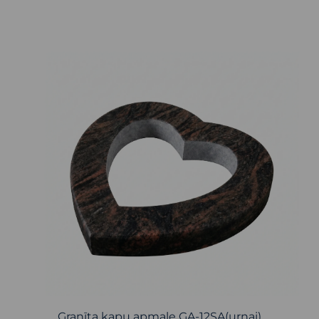
Granīta kapu apmale GA-12SA(urnai)