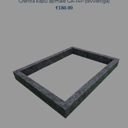
Granīta kapu apmale GA-14P (divvietīga)
€180.00