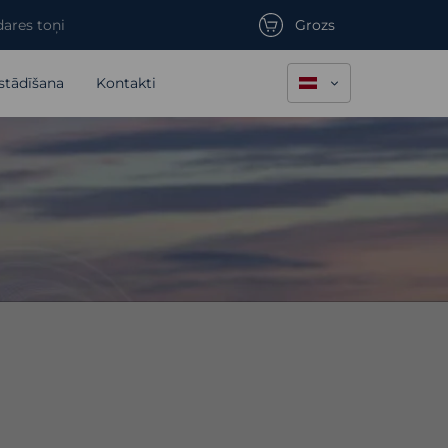
ares toņi
Grozs
stādīšana
Kontakti