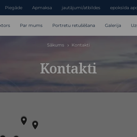
Piegāde
Apmaksa
jautājumi/atbildes
epoksīda apd
ktors
Par mums
Portretu retušēšana
Galerija
Uz
Sākums
Kontakti
Kontakti