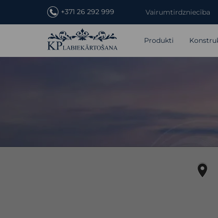
+371 26 292 999
Vairumtirdzniecība
Produkti
Konstru