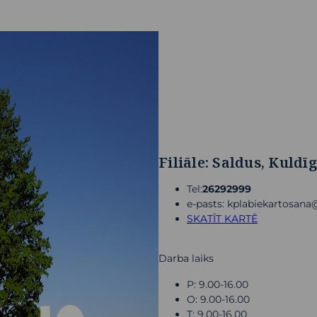
Filiāle: Saldus, Kuldīg
Tel:
26292999
e-pasts: kplabiekartosan
SKATĪT KARTĒ
Darba laiks
P: 9.00-16.00
O: 9.00-16.00
T: 9.00-16.00