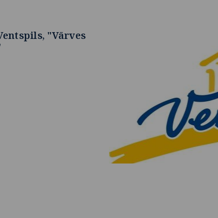
Ventspils, "Vārves
"