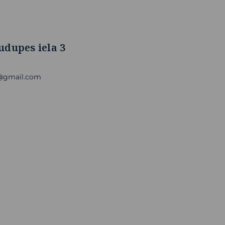
udupes iela 3
a@gmail.com