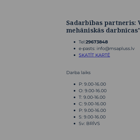
Sadarbības partneris: 
mehāniskās darbnīcas
Tel:
29673848
e-pasts: info@msapluss.lv
SKATĪT KARTĒ
Darba laiks
P: 9.00-16.00
O: 9.00-16.00
T: 9.00-16.00
C: 9.00-16.00
P: 9.00-16.00
S: 9.00-16.00
Sv: BRĪVS