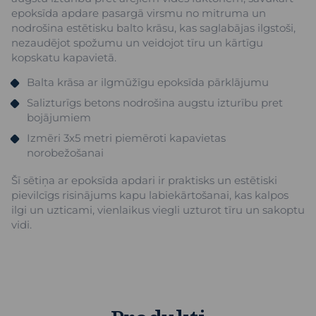
epoksīda apdare pasargā virsmu no mitruma un
nodrošina estētisku balto krāsu, kas saglabājas ilgstoši,
nezaudējot spožumu un veidojot tīru un kārtīgu
kopskatu kapavietā.
Balta krāsa ar ilgmūžīgu epoksīda pārklājumu
Salizturīgs betons nodrošina augstu izturību pret
bojājumiem
Izmēri 3x5 metri piemēroti kapavietas
norobežošanai
Šī sētiņa ar epoksīda apdari ir praktisks un estētiski
pievilcīgs risinājums kapu labiekārtošanai, kas kalpos
ilgi un uzticami, vienlaikus viegli uzturot tīru un sakoptu
vidi.