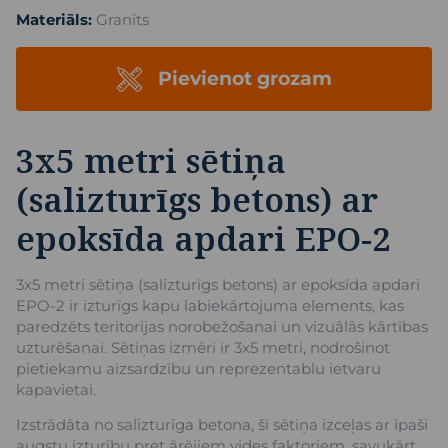
Materiāls:
Granīts
Pievienot grozam
3x5 metri sētiņa
(salizturīgs betons) ar
epoksīda apdari EPO-2
3x5 metri sētiņa (salizturīgs betons) ar epoksīda apdari
EPO-2 ir izturīgs kapu labiekārtojuma elements, kas
paredzēts teritorijas norobežošanai un vizuālās kārtības
uzturēšanai. Sētiņas izmēri ir 3x5 metri, nodrošinot
pietiekamu aizsardzību un reprezentablu ietvaru
kapavietai.
Izstrādāta no salizturīga betona, šī sētiņa izceļas ar īpaši
augstu izturību pret ārējiem vides faktoriem, savukārt