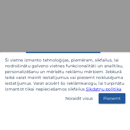
Šī vietne izmanto tehnoloģijas, piemēram, sīkfailus, lai
nodrošinātu galveno vietnes funkcionalitāti un analītiku,
personalizēšanu un mērķētu reklāmu mērķiem. Jebkurā
laikā varat mainīt iestatījumus vai pieņemt noklusējuma
iestatījumus. Varat aizvērt šo reklāmkarogu, lai turpinātu
izmantot tikai nepieciešamos sīkfailus.
Sīkdatņu politika
Noraidīt visus
Pieņemt