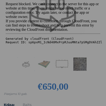
€650,00
Pieejams 10 gab.
Krāsa:
Balts