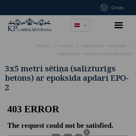
Grozs
Sākums
Produkti
Kapu sētiņas - komplekti
Kapu sētiņas - betona ar epoksīda apdari
3x5 metri sētiņa (salizturīgs
betons) ar epoksīda apdari EPO-
2