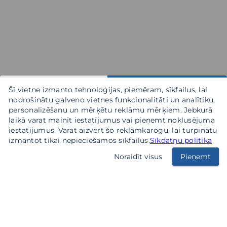
Šī vietne izmanto tehnoloģijas, piemēram, sīkfailus, lai
nodrošinātu galveno vietnes funkcionalitāti un analītiku,
personalizēšanu un mērķētu reklāmu mērķiem. Jebkurā
laikā varat mainīt iestatījumus vai pieņemt noklusējuma
iestatījumus. Varat aizvērt šo reklāmkarogu, lai turpinātu
izmantot tikai nepieciešamos sīkfailus.
Sīkdatņu politika
Noraidīt visus
Pieņemt