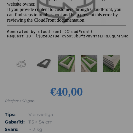
€40,00
Pieejams 98 gab.
Tips:
Vienvietīga
Gabarīti:
115 × 54 cm
Svars:
~12 kg