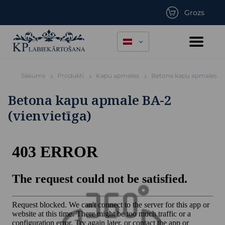
Grozs
Sākums
Produkti
Kapu apmales
Betona kapu apmales
Betona kapu apmale BA-2
(vienvietīga)