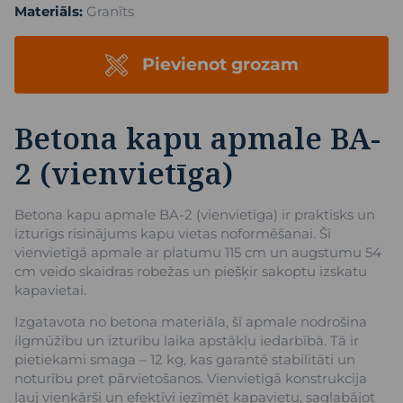
Materiāls:
Granīts
Pievienot grozam
Betona kapu apmale BA-
2 (vienvietīga)
Betona kapu apmale BA-2 (vienvietīga) ir praktisks un
izturīgs risinājums kapu vietas noformēšanai. Šī
vienvietīgā apmale ar platumu 115 cm un augstumu 54
cm veido skaidras robežas un piešķir sakoptu izskatu
kapavietai.
Izgatavota no betona materiāla, šī apmale nodrošina
ilgmūžību un izturību laika apstākļu iedarbībā. Tā ir
pietiekami smaga – 12 kg, kas garantē stabilitāti un
noturību pret pārvietošanos. Vienvietīgā konstrukcija
ļauj vienkārši un efektīvi iezīmēt kapavietu, saglabājot