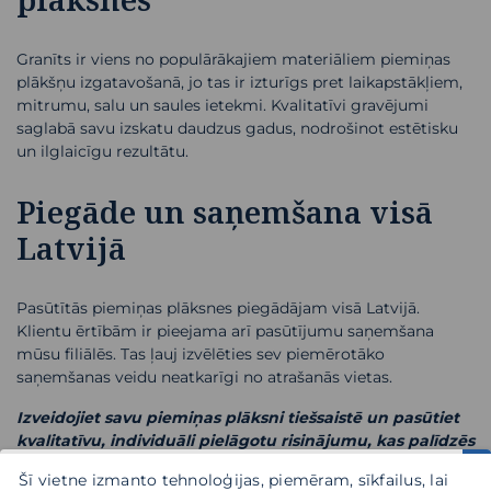
Granīts ir viens no populārākajiem materiāliem piemiņas
plākšņu izgatavošanā, jo tas ir izturīgs pret laikapstākļiem,
mitrumu, salu un saules ietekmi. Kvalitatīvi gravējumi
saglabā savu izskatu daudzus gadus, nodrošinot estētisku
un ilglaicīgu rezultātu.
Piegāde un saņemšana visā
Latvijā
Pasūtītās piemiņas plāksnes piegādājam visā Latvijā.
Klientu ērtībām ir pieejama arī pasūtījumu saņemšana
mūsu filiālēs. Tas ļauj izvēlēties sev piemērotāko
saņemšanas veidu neatkarīgi no atrašanās vietas.
Izveidojiet savu piemiņas plāksni tiešsaistē un pasūtiet
kvalitatīvu, individuāli pielāgotu risinājumu, kas palīdzēs
saglabāt tuvinieka piemiņu daudzus gadus.
Šī vietne izmanto tehnoloģijas, piemēram, sīkfailus, lai