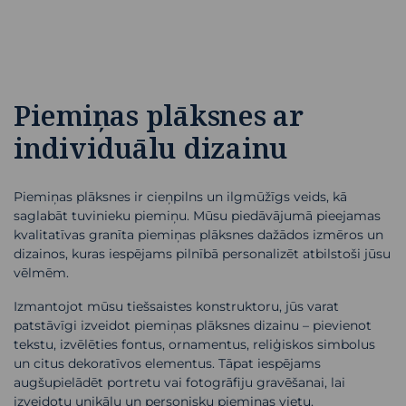
Piemiņas plāksnes ar
individuālu dizainu
Piemiņas plāksnes ir cieņpilns un ilgmūžīgs veids, kā
saglabāt tuvinieku piemiņu. Mūsu piedāvājumā pieejamas
kvalitatīvas granīta piemiņas plāksnes dažādos izmēros un
dizainos, kuras iespējams pilnībā personalizēt atbilstoši jūsu
vēlmēm.
Izmantojot mūsu tiešsaistes konstruktoru, jūs varat
patstāvīgi izveidot piemiņas plāksnes dizainu – pievienot
tekstu, izvēlēties fontus, ornamentus, reliģiskos simbolus
un citus dekoratīvos elementus. Tāpat iespējams
augšupielādēt portretu vai fotogrāfiju gravēšanai, lai
izveidotu unikālu un personisku piemiņas vietu.