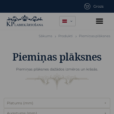
Grozs
Sākums
Produkti
Piemiņas plāksnes
Piemiņas plāksnes
Piemiņas plāksnes dažādos izmēros un krāsās.
Platums (mm)
arrow_drop_down
Augstums (mm)
arrow_drop_down