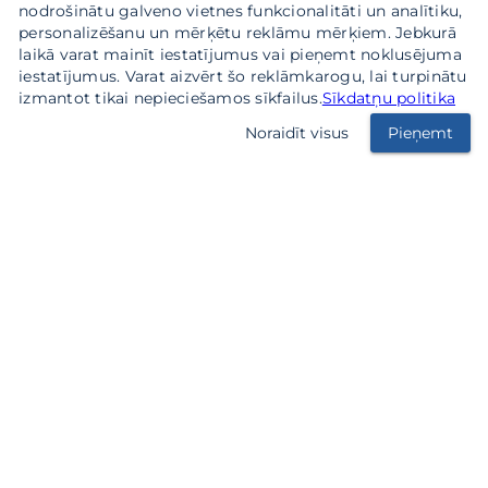
nodrošinātu galveno vietnes funkcionalitāti un analītiku,
personalizēšanu un mērķētu reklāmu mērķiem. Jebkurā
laikā varat mainīt iestatījumus vai pieņemt noklusējuma
iestatījumus. Varat aizvērt šo reklāmkarogu, lai turpinātu
izmantot tikai nepieciešamos sīkfailus.
Sīkdatņu politika
Noraidīt visus
Pieņemt
SIA KP Labiekārtošana
Darba laiks: Pirmdiena - Piektdiena - 8.00-17.00
Sestdiena, Svētdiena – Brīvs
2026 © SIA KP Labiekārtošana