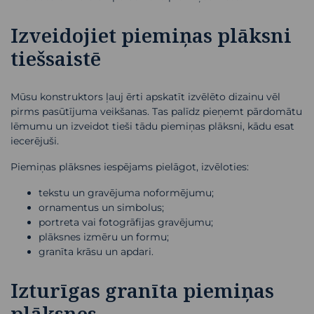
Izveidojiet piemiņas plāksni
tiešsaistē
Mūsu konstruktors ļauj ērti apskatīt izvēlēto dizainu vēl
pirms pasūtījuma veikšanas. Tas palīdz pieņemt pārdomātu
lēmumu un izveidot tieši tādu piemiņas plāksni, kādu esat
iecerējuši.
Piemiņas plāksnes iespējams pielāgot, izvēloties:
tekstu un gravējuma noformējumu;
ornamentus un simbolus;
portreta vai fotogrāfijas gravējumu;
plāksnes izmēru un formu;
granīta krāsu un apdari.
Izturīgas granīta piemiņas
plāksnes