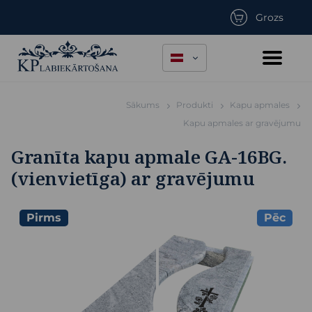
Grozs
Sākums
Produkti
Kapu apmales
Kapu apmales ar gravējumu
Granīta kapu apmale GA-16BG.
(vienvietīga) ar gravējumu
Pirms
Pēc