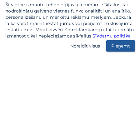
Šī vietne izmanto tehnoloģijas, piemēram, sīkfailus, lai
nodrošinātu galveno vietnes funkcionalitāti un analītiku,
personalizēšanu un mērķētu reklāmu mērķiem. Jebkurā
laikā varat mainīt iestatījumus vai pieņemt noklusējuma
iestatījumus. Varat aizvērt šo reklāmkarogu, lai turpinātu
izmantot tikai nepieciešamos sīkfailus.
Sīkdatņu politika
Noraidīt visus
Pieņemt
SIA KP Labiekārtošana
Darba laiks: Pirmdiena - Piektdiena - 8.00-17.00
Sestdiena, Svētdiena – Brīvs
2026 © SIA KP Labiekārtošana