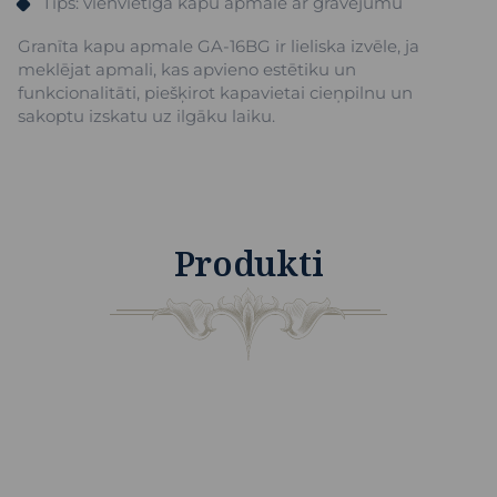
Tips: vienvietīga kapu apmale ar gravējumu
Granīta kapu apmale GA-16BG ir lieliska izvēle, ja
meklējat apmali, kas apvieno estētiku un
funkcionalitāti, piešķirot kapavietai cieņpilnu un
sakoptu izskatu uz ilgāku laiku.
Produkti