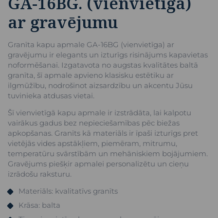
GA-16BG. (vienvietīga)
ar gravējumu
Granīta kapu apmale GA-16BG (vienvietīga) ar
gravējumu ir elegants un izturīgs risinājums kapavietas
noformēšanai. Izgatavota no augstas kvalitātes baltā
granīta, šī apmale apvieno klasisku estētiku ar
ilgmūžību, nodrošinot aizsardzību un akcentu Jūsu
tuvinieka atdusas vietai.
Šī vienvietīgā kapu apmale ir izstrādāta, lai kalpotu
vairākus gadus bez nepieciešamības pēc biežas
apkopšanas. Granīts kā materiāls ir īpaši izturīgs pret
vietējās vides apstākļiem, piemēram, mitrumu,
temperatūru svārstībām un mehāniskiem bojājumiem.
Gravējums piešķir apmalei personalizētu un cieņu
izrādošu raksturu.
Materiāls: kvalitatīvs granīts
Krāsa: balta