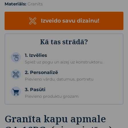
Materiāls:
Granīts
Izveido savu dizainu!
Kā tas strādā?
1. Izvēlies
Spiež uz pogu un aizej uz konstruktoru.
2. Personalizē
Pievieno vārdu, datumus, portretu
3. Pasūti
Pievieno produktu grozam
Granīta kapu apmale