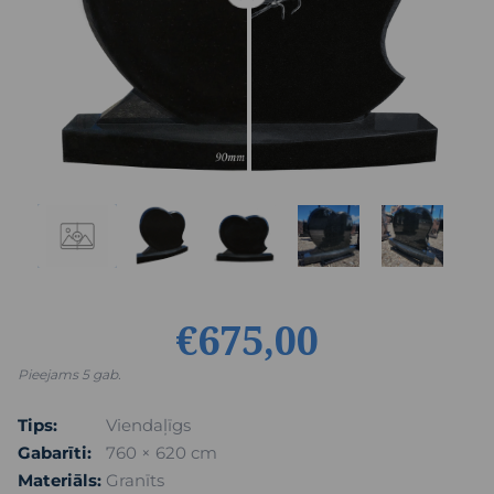
€675,00
Pieejams 5 gab.
Tips:
Viendaļīgs
Gabarīti:
760 × 620 cm
Materiāls:
Granīts