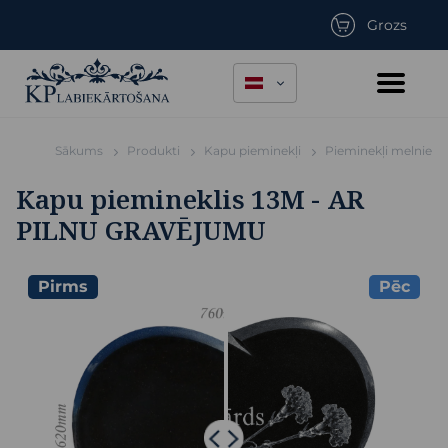
Grozs
Sākums
Produkti
Kapu pieminekļi
Pieminekļi melnie
Kapu piemineklis 13M - AR
PILNU GRAVĒJUMU
Pirms
Pēc