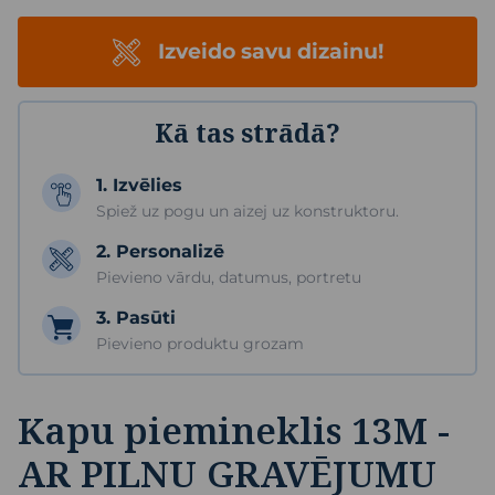
Izveido savu dizainu!
Kā tas strādā?
1. Izvēlies
Spiež uz pogu un aizej uz konstruktoru.
2. Personalizē
Pievieno vārdu, datumus, portretu
3. Pasūti
Pievieno produktu grozam
Kapu piemineklis 13M -
AR PILNU GRAVĒJUMU