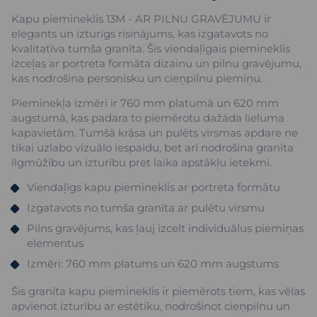
Kapu piemineklis 13M - AR PILNU GRAVĒJUMU ir
elegants un izturīgs risinājums, kas izgatavots no
kvalitatīva tumša granīta. Šis viendaļīgais piemineklis
izceļas ar portreta formāta dizainu un pilnu gravējumu,
kas nodrošina personisku un cieņpilnu piemiņu.
Pieminekļa izmēri ir 760 mm platumā un 620 mm
augstumā, kas padara to piemērotu dažāda lieluma
kapavietām. Tumšā krāsa un pulēts virsmas apdare ne
tikai uzlabo vizuālo iespaidu, bet arī nodrošina granīta
ilgmūžību un izturību pret laika apstākļu ietekmi.
Viendaļīgs kapu piemineklis ar portreta formātu
Izgatavots no tumša granīta ar pulētu virsmu
Pilns gravējums, kas ļauj izcelt individuālus piemiņas
elementus
Izmēri: 760 mm platums un 620 mm augstums
Šis granīta kapu piemineklis ir piemērots tiem, kas vēlas
apvienot izturību ar estētiku, nodrošinot cieņpilnu un