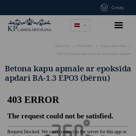
Grozs
Sākums
Produkti
Kapu apmales
Betona kapu apmales ar epoksīda apdari
Betona kapu apmale ar epoksīda
apdari BA-1.3 EPO3 (bērnu)