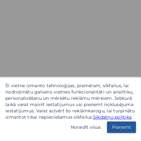
Šī vietne izmanto tehnoloģijas, piemēram, sīkfailus, lai
nodrošinātu galveno vietnes funkcionalitāti un analītiku,
personalizēšanu un mērķētu reklāmu mērķiem. Jebkurā
laikā varat mainīt iestatījumus vai pieņemt noklusējuma
iestatījumus. Varat aizvērt šo reklāmkarogu, lai turpinātu
izmantot tikai nepieciešamos sīkfailus.
Sīkdatņu politika
Noraidīt visus
Pieņemt