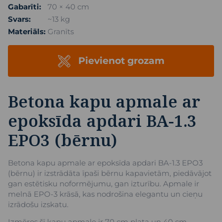
Gabarīti:
70 × 40 cm
Svars:
~13 kg
Materiāls:
Granīts
Pievienot grozam
Betona kapu apmale ar
epoksīda apdari BA-1.3
EPO3 (bērnu)
Betona kapu apmale ar epoksīda apdari BA-1.3 EPO3
(bērnu) ir izstrādāta īpaši bērnu kapavietām, piedāvājot
gan estētisku noformējumu, gan izturību. Apmale ir
melnā EPO-3 krāsā, kas nodrošina elegantu un cieņu
izrādošu izskatu.
Izmēros šī kapu apmale ir 70 cm plata un 40 cm