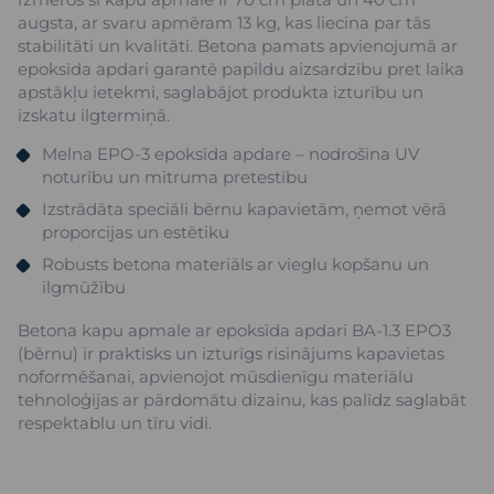
augsta, ar svaru apmēram 13 kg, kas liecina par tās
stabilitāti un kvalitāti. Betona pamats apvienojumā ar
epoksīda apdari garantē papildu aizsardzību pret laika
apstākļu ietekmi, saglabājot produkta izturību un
izskatu ilgtermiņā.
Melna EPO-3 epoksīda apdare – nodrošina UV
noturību un mitruma pretestību
Izstrādāta speciāli bērnu kapavietām, ņemot vērā
proporcijas un estētiku
Robusts betona materiāls ar vieglu kopšanu un
ilgmūžību
Betona kapu apmale ar epoksīda apdari BA-1.3 EPO3
(bērnu) ir praktisks un izturīgs risinājums kapavietas
noformēšanai, apvienojot mūsdienīgu materiālu
tehnoloģijas ar pārdomātu dizainu, kas palīdz saglabāt
respektablu un tīru vidi.