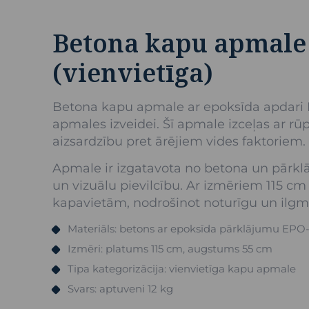
Betona kapu apmale 
(vienvietīga)
Betona kapu apmale ar epoksīda apdari BA
apmales izveidei. Šī apmale izceļas ar rū
aizsardzību pret ārējiem vides faktoriem.
Apmale ir izgatavota no betona un pārklāt
un vizuālu pievilcību. Ar izmēriem 115 
kapavietām, nodrošinot noturīgu un ilgm
Materiāls: betons ar epoksīda pārklājumu EPO-
Izmēri: platums 115 cm, augstums 55 cm
Tipa kategorizācija: vienvietīga kapu apmale
Svars: aptuveni 12 kg