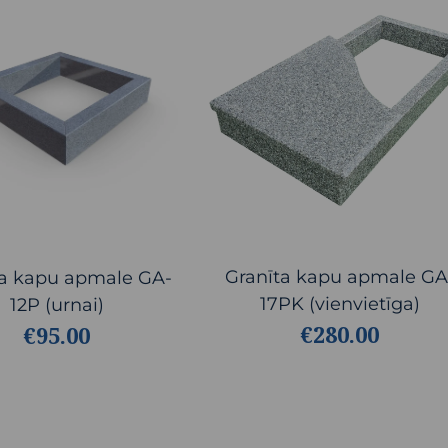
Granīta kapu apmale GA
ta kapu apmale GA-
17PK (vienvietīga)
12P (urnai)
€280.00
€95.00