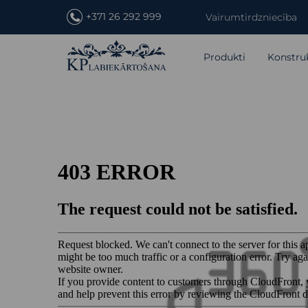
+371 26 292 999
Vairumtirdzniecība
Produkti
Konstru