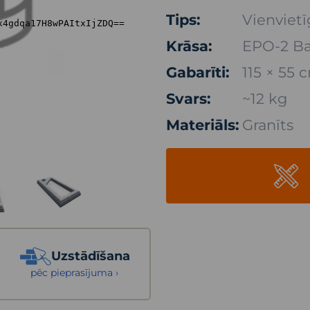
Tips:
Vienvietī
Krāsa:
EPO-2 Ba
Gabarīti:
115 × 55 
Svars:
~12 kg
Materiāls:
Granīts
Uzstādīšana
pēc pieprasījuma ›