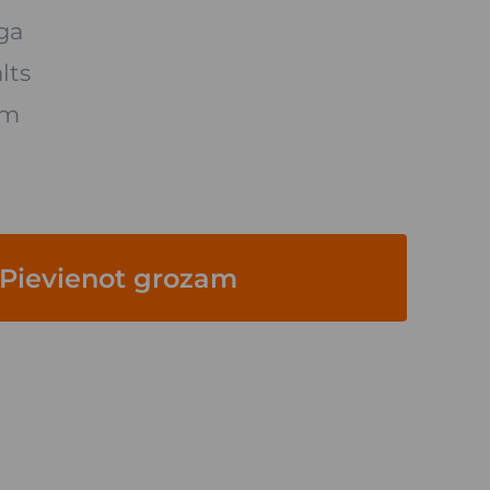
ga
lts
cm
Pievienot grozam