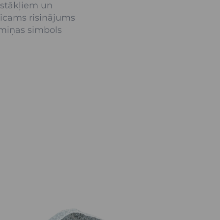
pstākļiem un
ticams risinājums
emiņas simbols