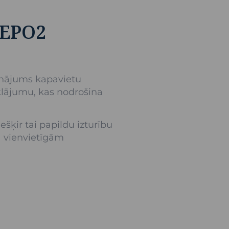
 EPO2
sinājums kapavietu
rklājumu, kas nodrošina
šķir tai papildu izturību
a vienvietīgām