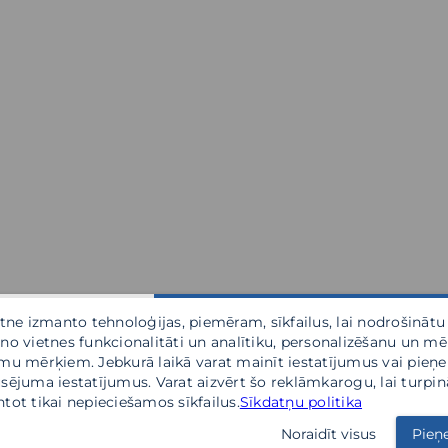
etne izmanto tehnoloģijas, piemēram, sīkfailus, lai nodrošinātu
no vietnes funkcionalitāti un analītiku, personalizēšanu un m
mu mērķiem. Jebkurā laikā varat mainīt iestatījumus vai pieņ
sējuma iestatījumus. Varat aizvērt šo reklāmkarogu, lai turpin
tot tikai nepieciešamos sīkfailus.
Sīkdatņu politika
Noraidīt visus
Pieņ