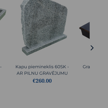
-
Kapu piemineklis 60SK -
Granīta ka
AR PILNU GRAVĒJUMU
17.1ML (
€260.00
€2