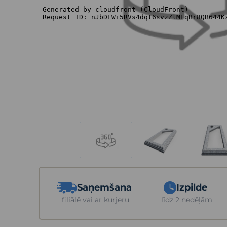
Saņemšana
Izpilde
filiālē vai ar kurjeru
līdz 2 nedēļām