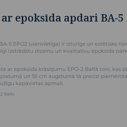
ar epoksīda apdari BA-5
-5 EPO2 (vienvietīga) ir izturīgs un estētisks ri
pīgi izstrādātu dizainu un kvalitatīvu epoksīda pā
a ar epoksīda krāsojumu EPO-2 Baltā tonī, kas pie
cm platumā un 55 cm augstumā tā precīzi piemērot
ūžīgu kapavietas apmali.
2 Balts