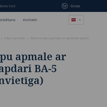
ares toņi
Grozs
stādīšana
Kontakti
Kapu apmales
Betona kapu apmales ar epoksīda apdari
pu apmale ar
apdari BA-5
nvietīga)