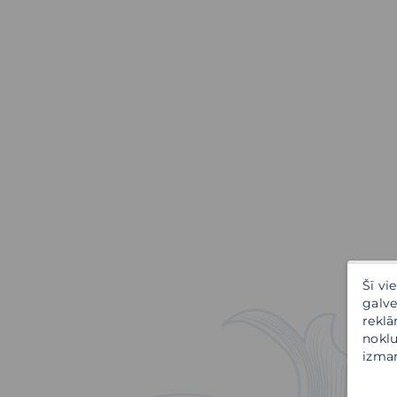
Šī vi
galve
reklā
noklu
izman