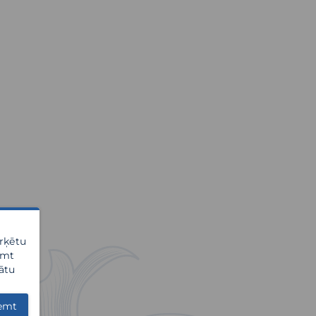
ērķētu
emt
ātu
emt