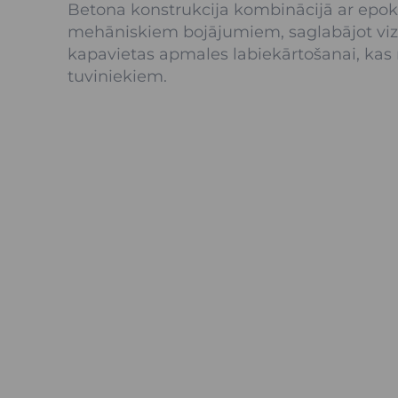
Betona konstrukcija kombinācijā ar epok
mehāniskiem bojājumiem, saglabājot vizuāl
kapavietas apmales labiekārtošanai, kas
tuviniekiem.