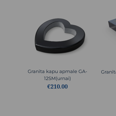
Granīta kapu apmale GA-
Granī
12SM(urnai)
€210.00