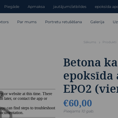
Piegāde
Apmaksa
jautājumi/atbildes
epoksīda apd
ktors
Par mums
Portretu retušēšana
Galerija
Uz
Sākums
Produkti
Betona ka
epoksīda 
EPO2 (vie
€60,00
Pieejams 10 gab.