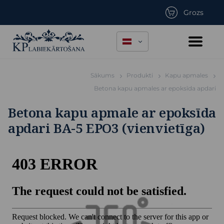
Grozs
Sākums
Produkti
Kapu apmales
Betona kapu apmales ar epoksīda apdari
Betona kapu apmale ar epoksīda
apdari BA-5 EPO3 (vienvietīga)