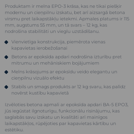
Produktam ir melna EPO-3 krāsa, kas ne tikai piešķir
modernu un cieņpilnu izskatu, bet arī aizsargā betona
virsmu pret laikapstākļu ietekmi. Apmales platums ir 115
mm, augstums 55 mm, un tā svars – 12 kg, kas
nodrošina stabilitāti un vieglu uzstādīšanu.
Vienvietīga konstrukcija, piemērota vienas
kapavietas ierobežošanai
Betons ar epoksīda apdari nodrošina izturību pret
mitrumu un mehāniskiem bojājumiem
Melns krāsojums ar epoksīdu veido elegantu un
cieņpilnu vizuālo efektu
Stabils un smags produkts ar 12 kg svaru, kas palīdz
novērst kustību kapavietā
Izvēloties betona apmali ar epoksīda apdari BA-5 EPO3,
jūs iegūstat ilgnoturīgu, funkcionālu risinājumu, kas
saglabās savu izskatu un kvalitāti arī mainīgos
laikapstākļos, rūpējoties par kapavietas kārtību un
estētiku.