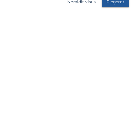
Noraidīt visus
Pieņemt
SIA KP Labiekārtošana
Darba laiks: Pirmdiena - Piektdiena - 8.00-17.00
Sestdiena, Svētdiena – Brīvs
2026 © SIA KP Labiekārtošana