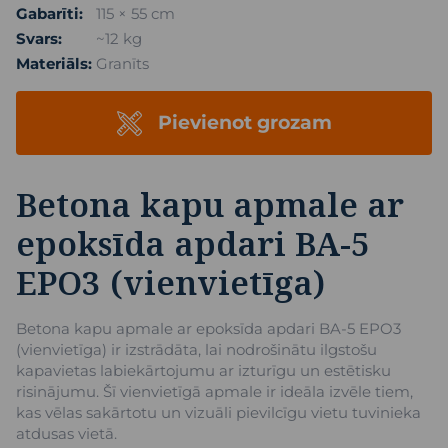
Gabarīti:
115 × 55 cm
Svars:
~12 kg
Materiāls:
Granīts
Pievienot grozam
Betona kapu apmale ar
epoksīda apdari BA-5
EPO3 (vienvietīga)
Betona kapu apmale ar epoksīda apdari BA-5 EPO3
(vienvietīga) ir izstrādāta, lai nodrošinātu ilgstošu
kapavietas labiekārtojumu ar izturīgu un estētisku
risinājumu. Šī vienvietīgā apmale ir ideāla izvēle tiem,
kas vēlas sakārtotu un vizuāli pievilcīgu vietu tuvinieka
atdusas vietā.