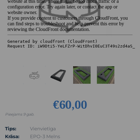
€60,00
Pieejams 9 gab.
Tips:
Vienvietīga
Krāsa:
EPO-3 Melns