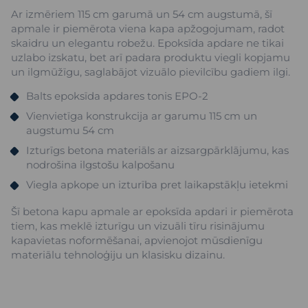
Ar izmēriem 115 cm garumā un 54 cm augstumā, šī
apmale ir piemērota viena kapa apžogojumam, radot
skaidru un elegantu robežu. Epoksīda apdare ne tikai
uzlabo izskatu, bet arī padara produktu viegli kopjamu
un ilgmūžīgu, saglabājot vizuālo pievilcību gadiem ilgi.
Balts epoksīda apdares tonis EPO-2
Vienvietīga konstrukcija ar garumu 115 cm un
augstumu 54 cm
Izturīgs betona materiāls ar aizsargpārklājumu, kas
nodrošina ilgstošu kalpošanu
Viegla apkope un izturība pret laikapstākļu ietekmi
Šī betona kapu apmale ar epoksīda apdari ir piemērota
tiem, kas meklē izturīgu un vizuāli tīru risinājumu
kapavietas noformēšanai, apvienojot mūsdienīgu
materiālu tehnoloģiju un klasisku dizainu.