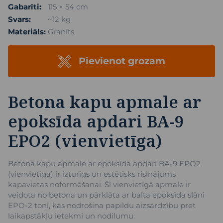
Gabarīti:
115 × 54 cm
Svars:
~12 kg
Materiāls:
Granīts
Pievienot grozam
Betona kapu apmale ar
epoksīda apdari BA-9
EPO2 (vienvietīga)
Betona kapu apmale ar epoksīda apdari BA-9 EPO2
(vienvietīga) ir izturīgs un estētisks risinājums
kapavietas noformēšanai. Šī vienvietīgā apmale ir
veidota no betona un pārklāta ar balta epoksīda slāni
EPO-2 tonī, kas nodrošina papildu aizsardzību pret
laikapstākļu ietekmi un nodilumu.