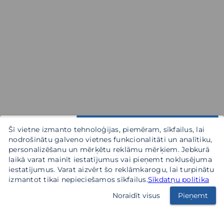
Šī vietne izmanto tehnoloģijas, piemēram, sīkfailus, lai
nodrošinātu galveno vietnes funkcionalitāti un analītiku,
personalizēšanu un mērķētu reklāmu mērķiem. Jebkurā
laikā varat mainīt iestatījumus vai pieņemt noklusējuma
iestatījumus. Varat aizvērt šo reklāmkarogu, lai turpinātu
izmantot tikai nepieciešamos sīkfailus.
Sīkdatņu politika
Noraidīt visus
Pieņemt