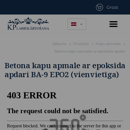
Grozs
Sākums
Produkti
Kapu apmales
Betona kapu apmales ar epoksīda apdari
Betona kapu apmale ar epoksīda
apdari BA-9 EPO2 (vienvietīga)