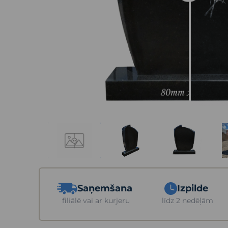
Saņemšana
Izpilde
filiālē vai ar kurjeru
līdz 2 nedēļām