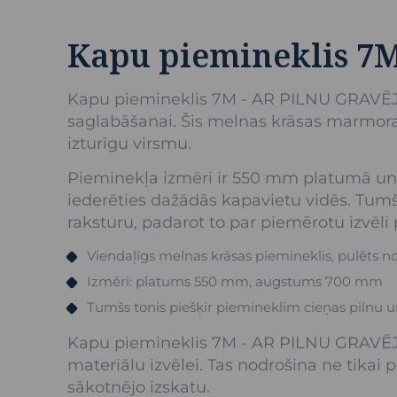
Kapu piemineklis 7
Kapu piemineklis 7M - AR PILNU GRAVĒJUMU
saglabāšanai. Šis melnas krāsas marmora
izturīgu virsmu.
Pieminekļa izmēri ir 550 mm platumā un
iederēties dažādās kapavietu vidēs. Tumš
raksturu, padarot to par piemērotu izvēli 
Viendaļīgs melnas krāsas piemineklis, pulēts 
Izmēri: platums 550 mm, augstums 700 mm
Tumšs tonis piešķir piemineklim cieņas pilnu u
Kapu piemineklis 7M - AR PILNU GRAVĒJUM
materiālu izvēlei. Tas nodrošina ne tikai 
sākotnējo izskatu.