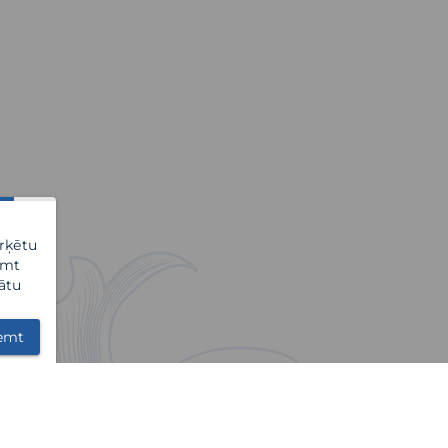
ērķētu
emt
ātu
emt
INFORMĀCIJA