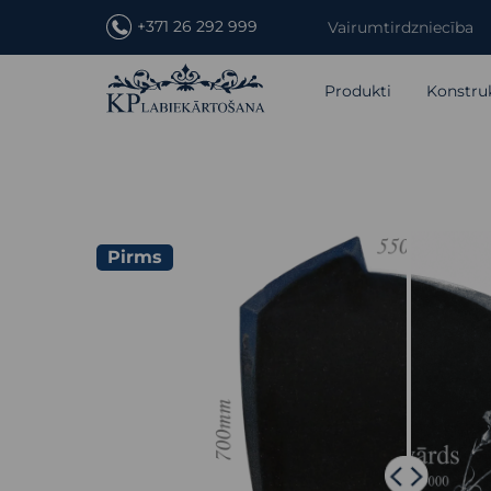
+371 26 292 999
Vairumtirdzniecība
Produkti
Konstru
Pirms