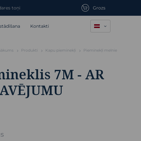
ares toņi
Grozs
stādīšana
Kontakti
Sākums
Produkti
Kapu pieminekļi
Pieminekļi melnie
ineklis 7M - AR
RAVĒJUMU
gs