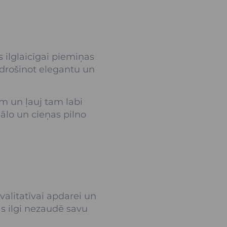
 ilglaicīgai piemiņas
odrošinot elegantu un
m un ļauj tam labi
ālo un cieņas pilno
alitatīvai apdarei un
as ilgi nezaudē savu