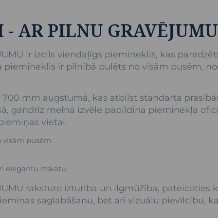
M - AR PILNU GRAVĒJUMU
 ir izcils viendaļīgs piemineklis, kas paredzēts
 piemineklis ir pilnībā pulēts no visām pusēm, n
 700 mm augstumā, kas atbilst standarta prasībā
ā, gandrīz melnā izvēle papildina pieminekļa ofici
piemiņas vietai.
no visām pusēm
n elegantu izskatu
U raksturo izturība un ilgmūžība, pateicoties kv
piemiņas saglabāšanu, bet arī vizuālu pievilcību, k