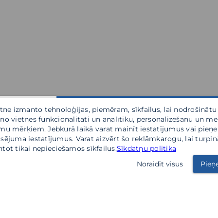
etne izmanto tehnoloģijas, piemēram, sīkfailus, lai nodrošinātu
no vietnes funkcionalitāti un analītiku, personalizēšanu un m
mu mērķiem. Jebkurā laikā varat mainīt iestatījumus vai pieņ
sējuma iestatījumus. Varat aizvērt šo reklāmkarogu, lai turpin
tot tikai nepieciešamos sīkfailus.
Sīkdatņu politika
Noraidīt visus
Pieņ
KP Labiekārtošana
Partners