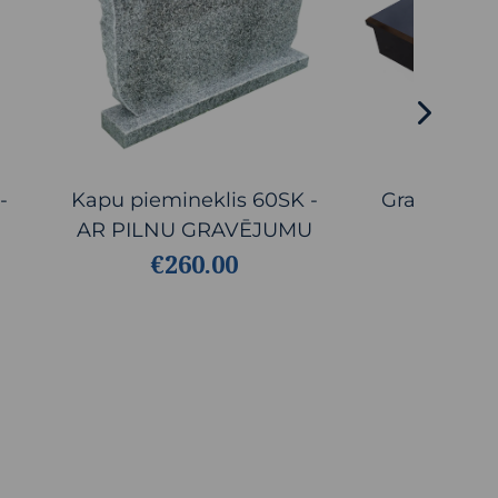
-
Kapu piemineklis 60SK -
Granīta ka
AR PILNU GRAVĒJUMU
17.1ML (
€260.00
€2