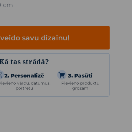
0 cm
zveido savu dizainu!
Kā tas strādā?
2. Personalizē
3. Pasūti
Pievieno vārdu, datumus,
Pievieno produktu
portretu
grozam