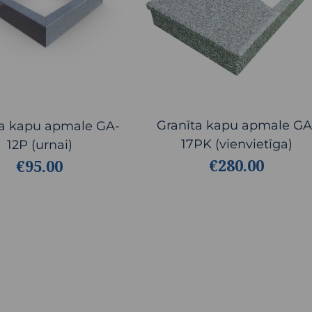
Granīta kapu apmale GA
ta kapu apmale GA-
17PK (vienvietīga)
12P (urnai)
€280.00
€95.00