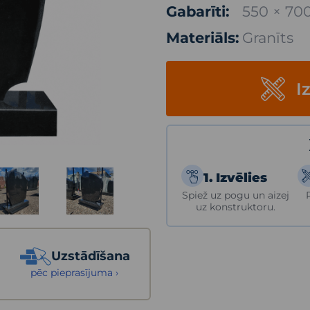
Gabarīti:
550 × 70
Materiāls:
Granīts
I
1. Izvēlies
Spiež uz pogu un aizej
uz konstruktoru.
Uzstādīšana
pēc pieprasījuma ›