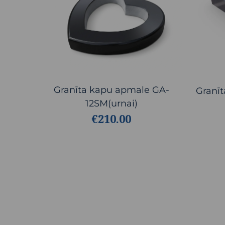
Granīta kapu apmale GA-
Granī
12SM(urnai)
€210.00