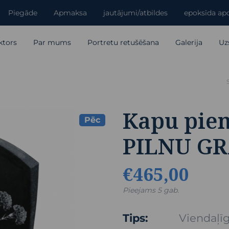
Piegāde
Apmaksa
jautājumi/atbildes
epoksīda apd
ktors
Par mums
Portretu retušēšana
Galerija
Uz
Kapu piem
Pēc
PILNU G
€465,00
Pieejams 5 gab.
Tips:
Viendaļī