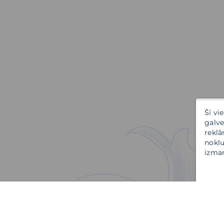
Šī vi
galve
reklā
noklu
izman